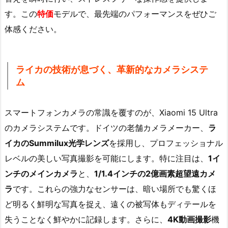
す。この
特価
モデルで、最先端のパフォーマンスをぜひご
体感ください。
ライカの技術が息づく、革新的なカメラシステ
ム
スマートフォンカメラの常識を覆すのが、Xiaomi 15 Ultra
のカメラシステムです。ドイツの老舗カメラメーカー、
ラ
イカのSummilux光学レンズ
を採用し、プロフェッショナル
レベルの美しい写真撮影を可能にします。特に注目は、
1イ
ンチのメインカメラ
と、
1/1.4インチの2億画素超望遠カメ
ラ
です。これらの強力なセンサーは、暗い場所でも驚くほ
ど明るく鮮明な写真を捉え、遠くの被写体もディテールを
失うことなく鮮やかに記録します。さらに、
4K動画撮影
機