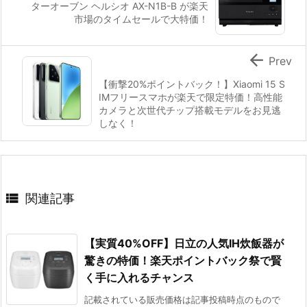
ターオーブン ヘルシオ AX-N1B-B が楽天
市場のタイムセールで大特価！

Prev
【衝撃20%ポイントバック！】Xiaomi 15 S
IMフリースマホが楽天で限定特価！高性能
カメラと次世代チップ搭載モデルをお見逃
しなく！

関連記事
【実質40%OFF】日立の人気IH炊飯器が
驚きの特価！楽天ポイントバック祭で賢
く手に入れるチャンス
記載されている販売価格は記事投稿時点のもので