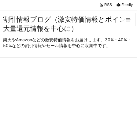

Feedly
RSS
割引情報ブログ（激安特価情報とポイント

大量還元情報を中心に）

メニュ
楽天やAmazonなどの激安特価情報をお届けします。30%・40%・
50%などの割引情報やセール情報を中心に収集中です。

サイド

前へ

次へ

検索