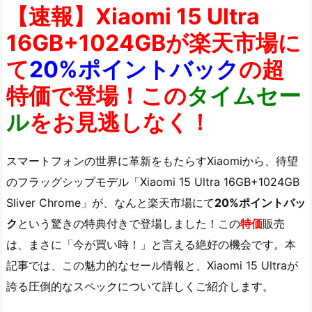
【速報】Xiaomi 15 Ultra
16GB+1024GBが楽天市場に
て
20%ポイントバック
の
超
特価
で登場！この
タイムセー
ル
をお見逃しなく！
スマートフォンの世界に革新をもたらすXiaomiから、待望
のフラッグシップモデル「Xiaomi 15 Ultra 16GB+1024GB
Sliver Chrome」が、なんと楽天市場にて
20%ポイントバッ
ク
という驚きの特典付きで登場しました！この
特価
販売
は、まさに「今が買い時！」と言える絶好の機会です。本
記事では、この魅力的なセール情報と、Xiaomi 15 Ultraが
誇る圧倒的なスペックについて詳しくご紹介します。