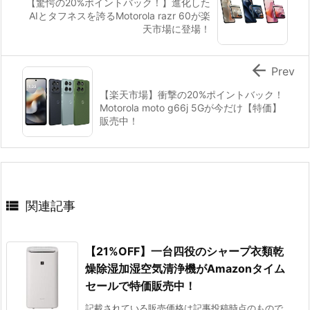
【驚愕の20%ポイントバック！】進化した
AIとタフネスを誇るMotorola razr 60が楽
天市場に登場！

Prev
【楽天市場】衝撃の20%ポイントバック！
Motorola moto g66j 5Gが今だけ【特価】
販売中！

関連記事
【21%OFF】一台四役のシャープ衣類乾
燥除湿加湿空気清浄機がAmazonタイム
セールで特価販売中！
記載されている販売価格は記事投稿時点のもので