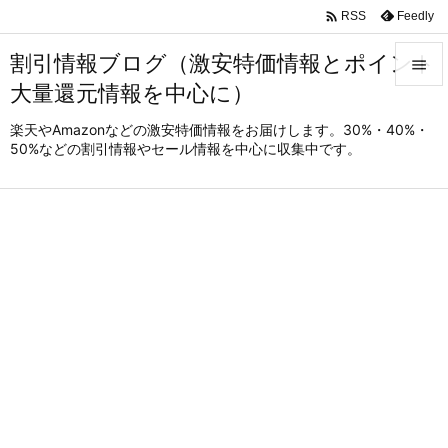

Feedly
RSS
割引情報ブログ（激安特価情報とポイント

大量還元情報を中心に）

メニュ
楽天やAmazonなどの激安特価情報をお届けします。30%・40%・
50%などの割引情報やセール情報を中心に収集中です。

サイド

前へ

次へ

検索