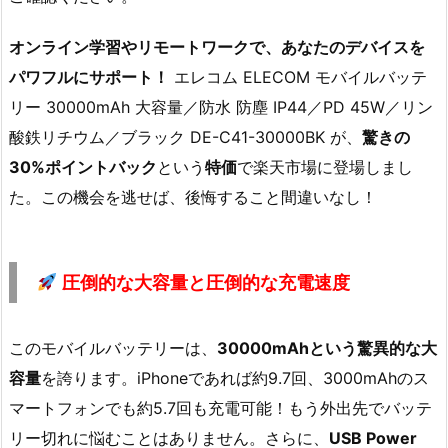
オンライン学習やリモートワークで、あなたのデバイスを
パワフルにサポート！
エレコム ELECOM モバイルバッテ
リー 30000mAh 大容量／防水 防塵 IP44／PD 45W／リン
酸鉄リチウム／ブラック DE-C41-30000BK が、
驚きの
30%ポイントバック
という
特価
で楽天市場に登場しまし
た。この機会を逃せば、後悔すること間違いなし！
圧倒的な大容量と圧倒的な充電速度
このモバイルバッテリーは、
30000mAhという驚異的な大
容量
を誇ります。iPhoneであれば約9.7回、3000mAhのス
マートフォンでも約5.7回も充電可能！もう外出先でバッテ
リー切れに悩むことはありません。さらに、
USB Power