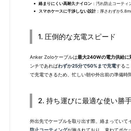
絡まりにくい高耐久ナイロン
：汚れ防止コーティ
スマホケースに干渉しない設計
：厚さわずか5.8
1. 圧倒的な充電スピード
Anker Zoloケーブルは
最大240Wの電力供給に
ンチであれば
わずか25分で50%まで充電
するこ
で充電できるため、忙しい朝や外出前の準備時
2. 持ち運びに最適な使い勝
外出先でケーブルを取り出す際、絡まっていて
防止コーティング
が施されており、束ねてポケ