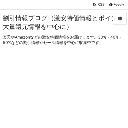

Feedly
RSS
割引情報ブログ（激安特価情報とポイント

大量還元情報を中心に）

メニュ
楽天やAmazonなどの激安特価情報をお届けします。30%・40%・
50%などの割引情報やセール情報を中心に収集中です。

サイド

前へ

次へ

検索