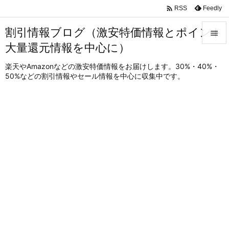

Feedly
RSS
割引情報ブログ（激安特価情報とポイント

大量還元情報を中心に）

メニュ
楽天やAmazonなどの激安特価情報をお届けします。30%・40%・
50%などの割引情報やセール情報を中心に収集中です。

サイド

前へ

次へ

検索