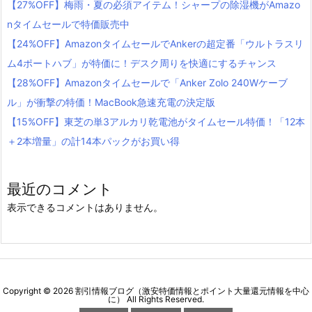
【27%OFF】梅雨・夏の必須アイテム！シャープの除湿機がAmazo
nタイムセールで特価販売中
【24%OFF】AmazonタイムセールでAnkerの超定番「ウルトラスリ
ム4ポートハブ」が特価に！デスク周りを快適にするチャンス
【28%OFF】Amazonタイムセールで「Anker Zolo 240Wケーブ
ル」が衝撃の特価！MacBook急速充電の決定版
【15%OFF】東芝の単3アルカリ乾電池がタイムセール特価！「12本
＋2本増量」の計14本パックがお買い得
最近のコメント
表示できるコメントはありません。
Copyright ©
2026
割引情報ブログ（激安特価情報とポイント大量還元情報を中心
に）
All Rights Reserved.