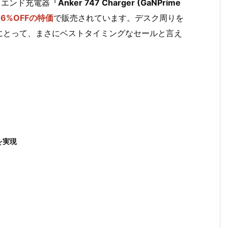
イエンド充電器
「Anker 747 Charger (GaNPrime
16%OFFの特価
で販売されています。デスク周りを
にとって、まさにベストタイミングなセールと言え
を実現
」