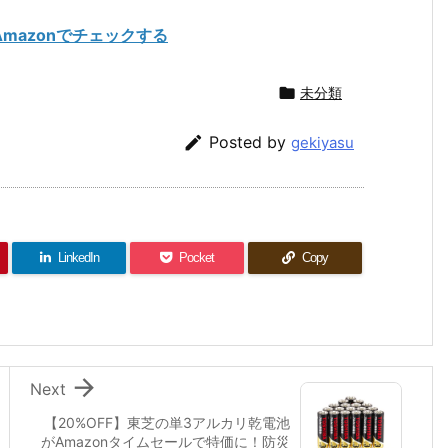
W) をAmazonでチェックする

未分類

Posted by
gekiyasu
LinkedIn
Pocket
Copy

Next
【20%OFF】東芝の単3アルカリ乾電池
がAmazonタイムセールで特価に！防災