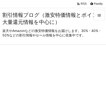

Feedly
RSS
割引情報ブログ（激安特価情報とポイント

大量還元情報を中心に）

メニュ
楽天やAmazonなどの激安特価情報をお届けします。30%・40%・
50%などの割引情報やセール情報を中心に収集中です。

サイド

前へ

次へ

検索