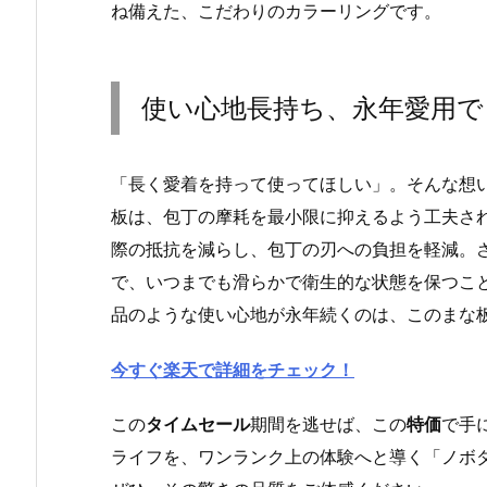
ね備えた、こだわりのカラーリングです。
使い心地長持ち、永年愛用で
「長く愛着を持って使ってほしい」。そんな想
板は、包丁の摩耗を最小限に抑えるよう工夫さ
際の抵抗を減らし、包丁の刃への負担を軽減。
で、いつまでも滑らかで衛生的な状態を保つこ
品のような使い心地が永年続くのは、このまな
今すぐ楽天で詳細をチェック！
この
タイムセール
期間を逃せば、この
特価
で手
ライフを、ワンランク上の体験へと導く「ノボダ RU