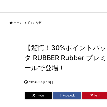

ホーム
>

まな板
【驚愕！30%ポイントバ
ダ RUBBER Rubber 
ールで登場！

2026年4月16日
Twitter
Facebook
Pin it