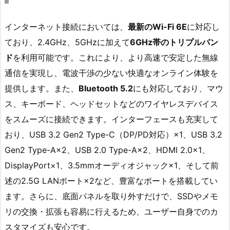
インターネット接続においては、
最新のWi-Fi 6E
に対応し
ており、2.4GHz、5GHzに加えて
6GHz帯のトリプルバン
ド
を利用可能です。これにより、より高速で安定した無線
通信を実現し、電波干渉の少ない快適なオンライン体験を
提供します。また、
Bluetooth 5.2
にも対応しており、マウ
ス、キーボード、ヘッドセットなどのワイヤレスデバイス
をスムーズに接続できます。インターフェースも充実して
おり、USB 3.2 Gen2 Type-C（DP/PD対応）×1、USB 3.2
Gen2 Type-A×2、USB 2.0 Type-A×2、HDMI 2.0×1、
DisplayPort×1、3.5mmオーディオジャック×1、そして前
述の2.5G LANポート×2など、豊富なポートを搭載してい
ます。さらに、底面パネルを取り外すだけで、SSDやメモ
リの交換・拡張も容易に行えるため、ユーザー自身でのカ
スタマイズも安心です。