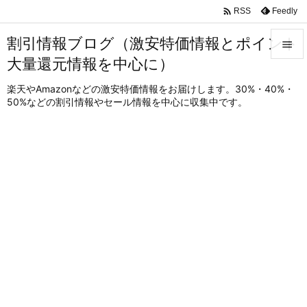

Feedly
RSS
割引情報ブログ（激安特価情報とポイント

大量還元情報を中心に）

メニュ
楽天やAmazonなどの激安特価情報をお届けします。30%・40%・
50%などの割引情報やセール情報を中心に収集中です。

サイド

前へ

次へ

検索