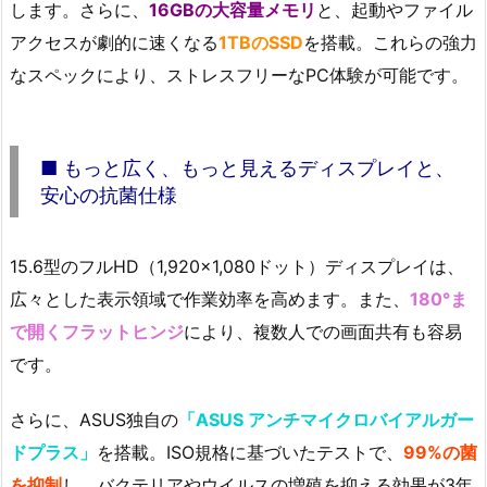
します。さらに、
16GBの大容量メモリ
と、起動やファイル
アクセスが劇的に速くなる
1TBのSSD
を搭載。これらの強力
なスペックにより、ストレスフリーなPC体験が可能です。
■ もっと広く、もっと見えるディスプレイと、
安心の抗菌仕様
15.6型のフルHD（1,920×1,080ドット）ディスプレイは、
広々とした表示領域で作業効率を高めます。また、
180°ま
で開くフラットヒンジ
により、複数人での画面共有も容易
です。
さらに、ASUS独自の
「ASUS アンチマイクロバイアルガー
ドプラス」
を搭載。ISO規格に基づいたテストで、
99%の菌
を抑制
し、バクテリアやウイルスの増殖を抑える効果が3年