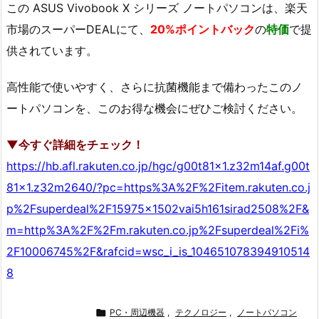
この ASUS Vivobook X シリーズ ノートパソコンは、楽天
市場のスーパーDEALにて、
20%ポイントバック
の
特価
で提
供されています。
高性能で使いやすく、さらに抗菌機能まで備わったこのノ
ートパソコンを、このお得な機会にぜひご検討ください。
▼今すぐ詳細をチェック！
https://hb.afl.rakuten.co.jp/hgc/g00t81x1.z32m14af.g00t
81x1.z32m2640/?pc=https%3A%2F%2Fitem.rakuten.co.j
p%2Fsuperdeal%2F15975x1502vai5h161sirad2508%2F&
m=http%3A%2F%2Fm.rakuten.co.jp%2Fsuperdeal%2Fi%
2F10006745%2F&rafcid=wsc_i_is_104651078394910514
8

PC・周辺機器
,
テクノロジー
,
ノートパソコン