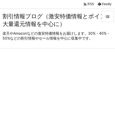

Feedly
RSS
割引情報ブログ（激安特価情報とポイント

大量還元情報を中心に）

メニュ
楽天やAmazonなどの激安特価情報をお届けします。30%・40%・
50%などの割引情報やセール情報を中心に収集中です。

サイド

前へ

次へ

検索