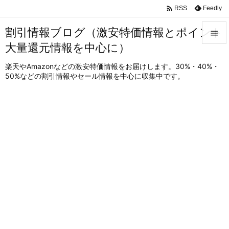

Feedly
RSS
割引情報ブログ（激安特価情報とポイント

大量還元情報を中心に）

メニュ
楽天やAmazonなどの激安特価情報をお届けします。30%・40%・
50%などの割引情報やセール情報を中心に収集中です。

サイド

前へ

次へ

検索