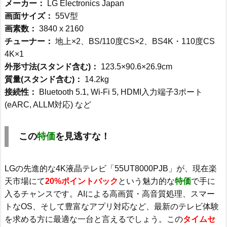
メーカー：
LG Electronics Japan
画面サイズ：
55V型
画素数：
3840 x 2160
チューナー：
地上×2、BS/110度CS×2、BS4K・110度CS
4K×1
外形寸法(スタンド含む)：
123.5×90.6×26.9cm
質量(スタンド含む)：
14.2kg
接続性：
Bluetooth 5.1, Wi-Fi 5, HDMI入力端子3ポート
(eARC, ALLM対応) など
この
特価
を見逃すな！
LGの先進的な4K液晶テレビ「55UT8000PJB」が、現在楽
天市場にて
20%ポイントバック
という魅力的な
特価
で手に
入るチャンスです。AIによる高画質・高音質処理、スマー
トなOS、そして豊富なアプリ対応など、最新のテレビ体験
を求める方に最適な一台と言えるでしょう。この
タイムセ