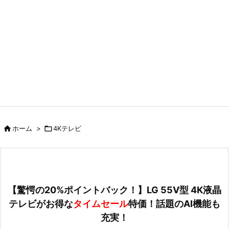

ホーム
>

4Kテレビ
【驚愕の20%ポイントバック！】LG 55V型 4K液晶
テレビがお得な
タイムセール
特価！話題のAI機能も
充実！