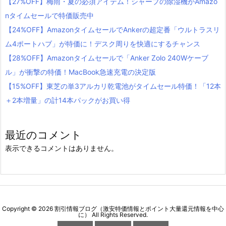
【27%OFF】梅雨・夏の必須アイテム！シャープの除湿機がAmazo
nタイムセールで特価販売中
【24%OFF】AmazonタイムセールでAnkerの超定番「ウルトラスリ
ム4ポートハブ」が特価に！デスク周りを快適にするチャンス
【28%OFF】Amazonタイムセールで「Anker Zolo 240Wケーブ
ル」が衝撃の特価！MacBook急速充電の決定版
【15%OFF】東芝の単3アルカリ乾電池がタイムセール特価！「12本
＋2本増量」の計14本パックがお買い得
最近のコメント
表示できるコメントはありません。
Copyright ©
2026
割引情報ブログ（激安特価情報とポイント大量還元情報を中心
に）
All Rights Reserved.