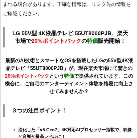
まれる場合があります。正確な情報は、リンク先の情報を
ご確認ください。
LG 55V型 4K液晶テレビ 55UT8000PJB、楽天
市場で
20%ポイントバック
の
特価
販売開始！
最新のAI技術とスマートなOSを搭載したLGの55V型4K液
晶テレビ「55UT8000PJB」が、現在楽天市場にて驚きの
20%ポイントバック
という
特価
で提供されています。この
機会に、ご自宅のエンターテイメント体験を格段に向上さ
せてみませんか？
３つの注目ポイント！
進化した「α5 Gen7」4K対応AIプロセッサー搭載で、映像
と音響が最高レベルに！