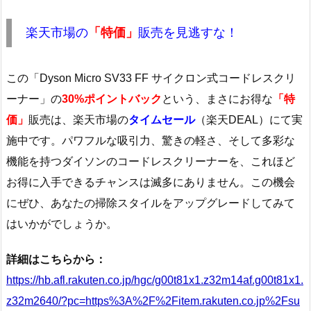
楽天市場の
「特価」
販売を見逃すな！
この「Dyson Micro SV33 FF サイクロン式コードレスクリ
ーナー」の
30%ポイントバック
という、まさにお得な
「特
価」
販売は、楽天市場の
タイムセール
（楽天DEAL）にて実
施中です。パワフルな吸引力、驚きの軽さ、そして多彩な
機能を持つダイソンのコードレスクリーナーを、これほど
お得に入手できるチャンスは滅多にありません。この機会
にぜひ、あなたの掃除スタイルをアップグレードしてみて
はいかがでしょうか。
詳細はこちらから：
https://hb.afl.rakuten.co.jp/hgc/g00t81x1.z32m14af.g00t81x1.
z32m2640/?pc=https%3A%2F%2Fitem.rakuten.co.jp%2Fsu