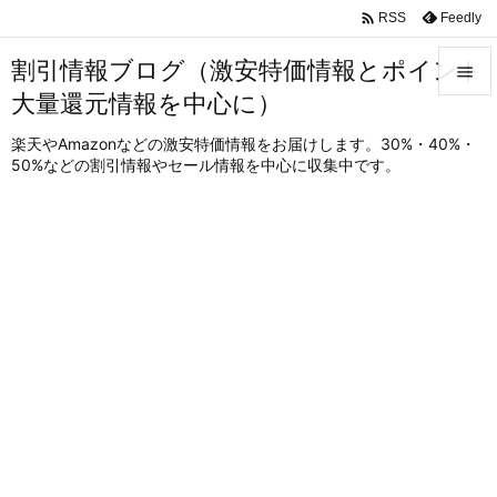

Feedly
RSS
割引情報ブログ（激安特価情報とポイント

大量還元情報を中心に）

メニュ
楽天やAmazonなどの激安特価情報をお届けします。30%・40%・
50%などの割引情報やセール情報を中心に収集中です。

サイド

前へ

次へ

検索