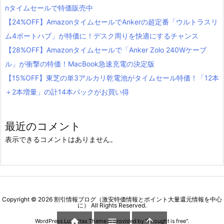
nタイムセールで特価販売中
【24%OFF】AmazonタイムセールでAnkerの超定番「ウルトラスリ
ム4ポートハブ」が特価に！デスク周りを快適にするチャンス
【28%OFF】Amazonタイムセールで「Anker Zolo 240Wケーブ
ル」が衝撃の特価！MacBook急速充電の決定版
【15%OFF】東芝の単3アルカリ乾電池がタイムセール特価！「12本
＋2本増量」の計14本パックがお買い得
最近のコメント
表示できるコメントはありません。
Copyright ©
2026
割引情報ブログ（激安特価情報とポイント大量還元情報を中心
に）
All Rights Reserved.



WordPress Luxeritas Theme is provided by "
Thought is free
".