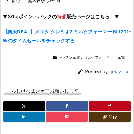
保証：ご購入日から1年間
▼30%ポイントバックの
特価
販売ページはこちら！▼
【楽天DEAL】メリタ クレミオ2 ミルクフォーマー MJ201-
Wの
タイムセール
をチェックする

キッチン家電
,
ミルクフォーマー
,
家電

Posted by
gekiyasu
よろしければシェアお願いします
Copy