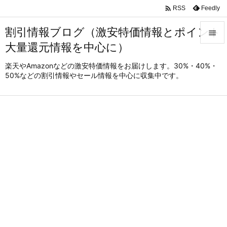

Feedly
RSS
割引情報ブログ（激安特価情報とポイント

大量還元情報を中心に）

メニュ
楽天やAmazonなどの激安特価情報をお届けします。30%・40%・
50%などの割引情報やセール情報を中心に収集中です。

サイド

前へ

次へ

検索