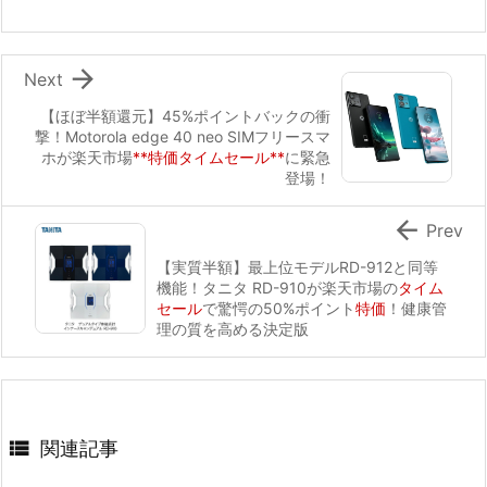

Next
【ほぼ半額還元】45%ポイントバックの衝
撃！Motorola edge 40 neo SIMフリースマ
ホが楽天市場
**特価タイムセール**
に緊急
登場！

Prev
【実質半額】最上位モデルRD-912と同等
機能！タニタ RD-910が楽天市場の
タイム
セール
で驚愕の50%ポイント
特価
！健康管
理の質を高める決定版

関連記事