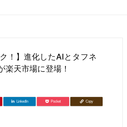
ク！】進化したAIとタフネ
r 60が楽天市場に登場！
LinkedIn
Pocket
Copy