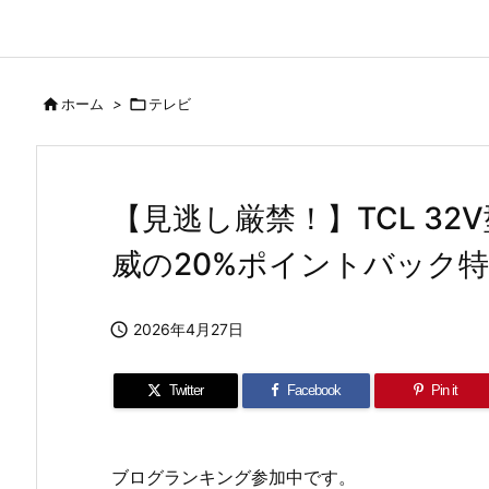

ホーム
>

テレビ
【見逃し厳禁！】TCL 32
威の20%ポイントバック特

2026年4月27日
Twitter
Facebook
Pin it
ブログランキング参加中です。