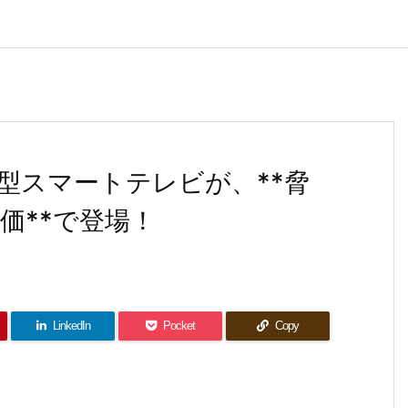
V型スマートテレビが、**脅
価**で登場！
LinkedIn
Pocket
Copy