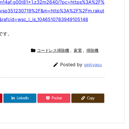
.z32m14af.g00t81x1.z32m2640/?pc=https%3A%2F%
87svsp351230719%2F&m=http%3A%2F%2Fm.rakut
rafcid=wsc_i_is_1046510783949105148
です。

コードレス掃除機
,
家電
,
掃除機

Posted by
gekiyasu
LinkedIn
Pocket
Copy