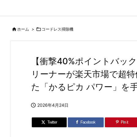

ホーム
>

コードレス掃除機
【衝撃40%ポイントバッ
リーナーが楽天市場で超特
た「かるピカ パワー」を

2026年4月24日
Twitter
Facebook
Pin it