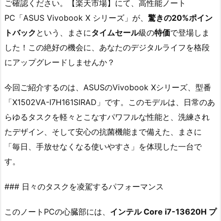
ご確認ください。【楽天市場】にて、高性能ノート
PC「ASUS Vivobook X シリーズ」が、
驚きの20%ポイン
トバック
という、まさに
タイムセール
級の
特価
で登場しま
した！この絶好の機会に、あなたのデジタルライフを格段
にアップグレードしませんか？
今回ご紹介するのは、ASUSのVivobook Xシリーズ、型番
「X1502VA-I7H161SIRAD」です。このモデルは、日常のあ
らゆるタスクを軽々とこなすパワフルな性能と、洗練され
たデザイン、そして安心の抗菌機能まで備えた、まさに
「毎日、手放せなくなる使いやすさ」を体現した一台で
す。
### 日々のタスクを凌駕するパフォーマンス
このノートPCの心臓部には、
インテル Core i7-13620H プ