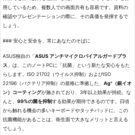
用しているため、複数人での画面共有も容易です。資料の
確認やプレゼンテーションの際に、その真価を発揮するで
しょう。
### 安心と安全を、常にあなたのそばに
ASUS独自の「
ASUS アンチマイクロバイアルガードプラ
ス
」は、このノートPCに「抗菌」という新たな安心をもた
らします。ISO 21702（ウイルス抑制）およびISO
22196（バクテリア抑制）の規格に準拠した、
Ag⁺（銀イオ
ン）コーティング
が施されており、3年以上効果が持続。な
んと、
99%の菌を抑制
する効果が期待できるのです。日頃
から触れる機会の多いキーボードやタッチパッドに、この
抗菌機能があることは、衛生面で大きなメリットと言える
でしょう。