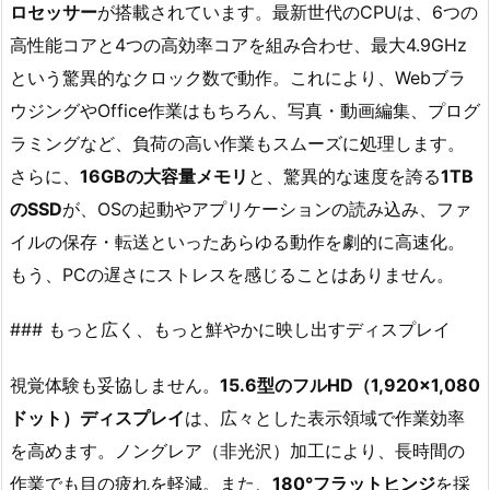
ロセッサー
が搭載されています。最新世代のCPUは、6つの
高性能コアと4つの高効率コアを組み合わせ、最大4.9GHz
という驚異的なクロック数で動作。これにより、Webブラ
ウジングやOffice作業はもちろん、写真・動画編集、プログ
ラミングなど、負荷の高い作業もスムーズに処理します。
さらに、
16GBの大容量メモリ
と、驚異的な速度を誇る
1TB
のSSD
が、OSの起動やアプリケーションの読み込み、ファ
イルの保存・転送といったあらゆる動作を劇的に高速化。
もう、PCの遅さにストレスを感じることはありません。
### もっと広く、もっと鮮やかに映し出すディスプレイ
視覚体験も妥協しません。
15.6型のフルHD（1,920×1,080
ドット）ディスプレイ
は、広々とした表示領域で作業効率
を高めます。ノングレア（非光沢）加工により、長時間の
作業でも目の疲れを軽減。また、
180°フラットヒンジ
を採