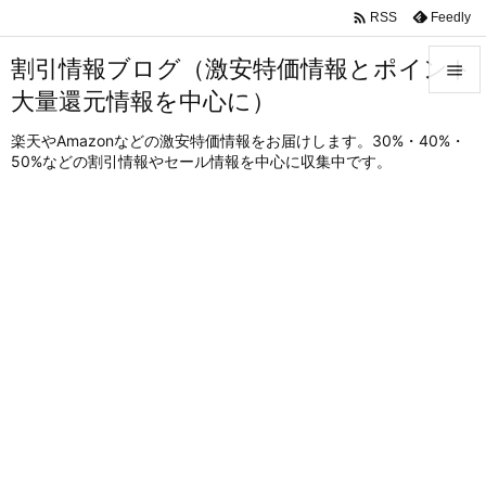

Feedly
RSS
割引情報ブログ（激安特価情報とポイント

大量還元情報を中心に）

メニュ
楽天やAmazonなどの激安特価情報をお届けします。30%・40%・
50%などの割引情報やセール情報を中心に収集中です。

サイド

前へ

次へ

検索