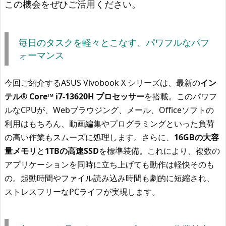
この機会をぜひご活用ください。
毎日のタスクを軽々とこなす、パワフルなパフ
ォーマンス
今回ご紹介するASUS Vivobook X シリーズは、最新の
イン
テル® Core™ i7-13620H プロセッサー
を搭載。このパワフ
ルなCPUが、Webブラウジング、メール、Officeソフトの
利用はもちろん、動画編集やプログラミングといった負荷
の高い作業もスムーズに処理します。さらに、
16GBの大容
量メモリ
と
1TBの高速SSD
を標準装備。これにより、複数の
アプリケーションを同時に立ち上げても動作は軽快そのも
の。起動時間やファイル読み込み時間も劇的に短縮され、
ストレスフリーなPCライフが実現します。