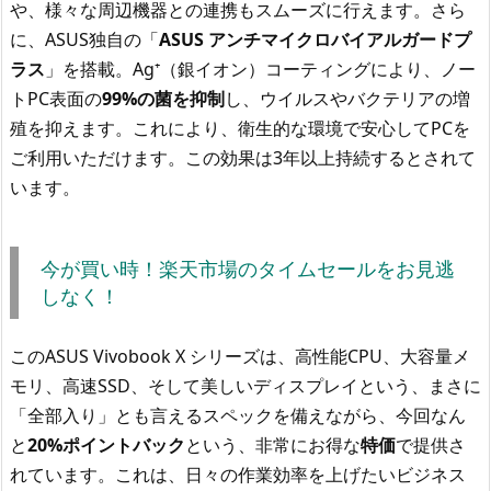
や、様々な周辺機器との連携もスムーズに行えます。さら
に、ASUS独自の「
ASUS アンチマイクロバイアルガードプ
ラス
」を搭載。Ag⁺（銀イオン）コーティングにより、ノー
トPC表面の
99%の菌を抑制
し、ウイルスやバクテリアの増
殖を抑えます。これにより、衛生的な環境で安心してPCを
ご利用いただけます。この効果は3年以上持続するとされて
います。
今が買い時！楽天市場のタイムセールをお見逃
しなく！
このASUS Vivobook X シリーズは、高性能CPU、大容量メ
モリ、高速SSD、そして美しいディスプレイという、まさに
「全部入り」とも言えるスペックを備えながら、今回なん
と
20%ポイントバック
という、非常にお得な
特価
で提供さ
れています。これは、日々の作業効率を上げたいビジネス