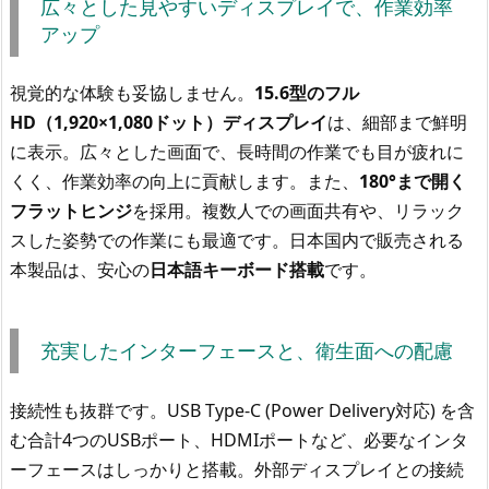
広々とした見やすいディスプレイで、作業効率
アップ
視覚的な体験も妥協しません。
15.6型のフル
HD（1,920×1,080ドット）ディスプレイ
は、細部まで鮮明
に表示。広々とした画面で、長時間の作業でも目が疲れに
くく、作業効率の向上に貢献します。また、
180°まで開く
フラットヒンジ
を採用。複数人での画面共有や、リラック
スした姿勢での作業にも最適です。日本国内で販売される
本製品は、安心の
日本語キーボード搭載
です。
充実したインターフェースと、衛生面への配慮
接続性も抜群です。USB Type-C (Power Delivery対応) を含
む合計4つのUSBポート、HDMIポートなど、必要なインタ
ーフェースはしっかりと搭載。外部ディスプレイとの接続