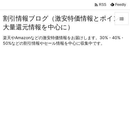

Feedly
RSS
割引情報ブログ（激安特価情報とポイント

大量還元情報を中心に）

メニュ
楽天やAmazonなどの激安特価情報をお届けします。30%・40%・
50%などの割引情報やセール情報を中心に収集中です。

サイド

前へ

次へ

検索