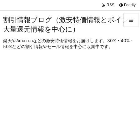

Feedly
RSS
割引情報ブログ（激安特価情報とポイント

大量還元情報を中心に）

メニュ
楽天やAmazonなどの激安特価情報をお届けします。30%・40%・
50%などの割引情報やセール情報を中心に収集中です。

サイド

前へ

次へ

検索