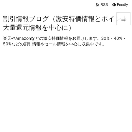

Feedly
RSS
割引情報ブログ（激安特価情報とポイント

大量還元情報を中心に）

メニュ
楽天やAmazonなどの激安特価情報をお届けします。30%・40%・
50%などの割引情報やセール情報を中心に収集中です。

サイド

前へ

次へ

検索