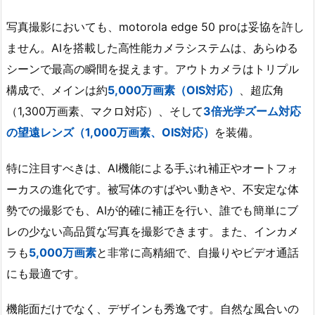
写真撮影においても、motorola edge 50 proは妥協を許し
ません。AIを搭載した高性能カメラシステムは、あらゆる
シーンで最高の瞬間を捉えます。アウトカメラはトリプル
構成で、メインは約
5,000万画素（OIS対応）
、超広角
（1,300万画素、マクロ対応）、そして
3倍光学ズーム対応
の望遠レンズ（1,000万画素、OIS対応）
を装備。
特に注目すべきは、AI機能による手ぶれ補正やオートフォ
ーカスの進化です。被写体のすばやい動きや、不安定な体
勢での撮影でも、AIが的確に補正を行い、誰でも簡単にブ
レの少ない高品質な写真を撮影できます。また、インカメ
ラも
5,000万画素
と非常に高精細で、自撮りやビデオ通話
にも最適です。
機能面だけでなく、デザインも秀逸です。自然な風合いの