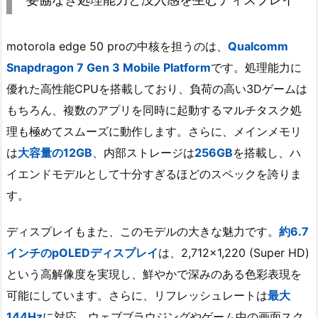
motorola edge 50 proの中核を担うのは、
Qualcomm
Snapdragon 7 Gen 3 Mobile Platform
です。処理能力に
優れた高性能CPUを搭載しており、負荷の高い3Dゲームは
もちろん、複数のアプリを同時に起動するマルチタスク処
理も極めてスムーズに動作します。さらに、メインメモリ
は
大容量の12GB
、内部ストレージは
256GB
を搭載し、ハ
イエンドモデルとして十分すぎるほどのスペックを誇りま
す。
ディスプレイもまた、このモデルの大きな魅力です。
約6.7
インチのpOLEDディスプレイ
は、2,712×1,220 (Super HD)
という高解像度を実現し、鮮やかで深みのある色彩表現を
可能にしています。さらに、リフレッシュレートは
最大
144Hz
に対応。ウェブブラウジングやゲーム中の画面スク