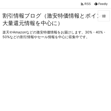

Feedly
RSS
割引情報ブログ（激安特価情報とポイント

大量還元情報を中心に）

メニュ
楽天やAmazonなどの激安特価情報をお届けします。30%・40%・
50%などの割引情報やセール情報を中心に収集中です。

サイド

前へ

次へ

検索