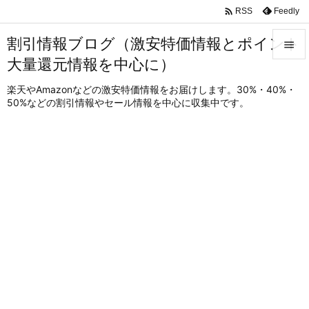

Feedly
RSS
割引情報ブログ（激安特価情報とポイント

大量還元情報を中心に）

メニュ
楽天やAmazonなどの激安特価情報をお届けします。30%・40%・
50%などの割引情報やセール情報を中心に収集中です。

サイド

前へ

次へ

検索