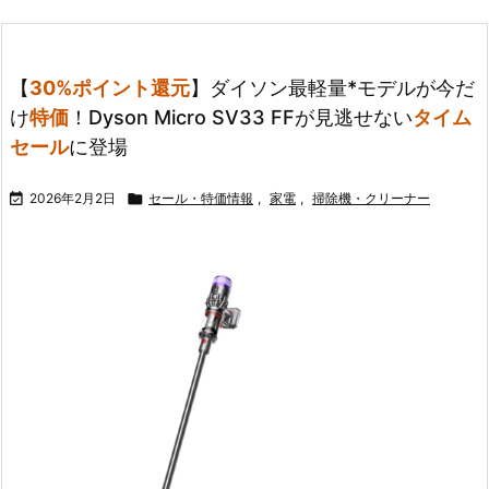
【
30%ポイント還元
】ダイソン最軽量*モデルが今だ
け
特価
！Dyson Micro SV33 FFが見逃せない
タイム
セール
に登場

2026年2月2日

セール・特価情報
,
家電
,
掃除機・クリーナー