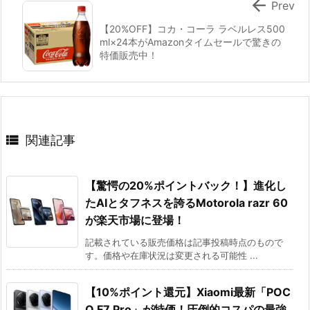

Prev
【20%OFF】コカ・コーラ ラベルレス500
ml×24本がAmazonタイムセールで驚きの
特価販売中！

関連記事
【驚愕の20%ポイントバック！】進化し
たAIとタフネスを誇るMotorola razr 60
が楽天市場に登場！
記載されている販売価格は記事投稿時点のもので
す。価格や在庫状況は変更される可能性 ...
【10%ポイント還元】Xiaomi最新「POC
O F7 Pro」が特価！圧倒的コスパの最強