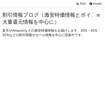

Feedly
RSS
割引情報ブログ（激安特価情報とポイント

大量還元情報を中心に）

メニュ
楽天やAmazonなどの激安特価情報をお届けします。30%・40%・
50%などの割引情報やセール情報を中心に収集中です。

サイド

前へ

次へ

検索